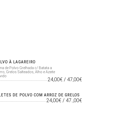
LVO À LAGAREIRO
na de Polvo Grelhada c/ Batata a
ro, Grelos Salteados, Alho e Azeite
vido
24,00€ / 47,00€
LETES DE POLVO COM ARROZ DE GRELOS
24,00€ / 47.,00€