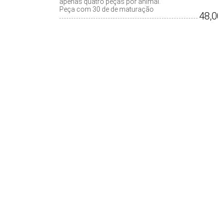
apenas quatro peças por animal.
Peça com 30 de de maturação
48,