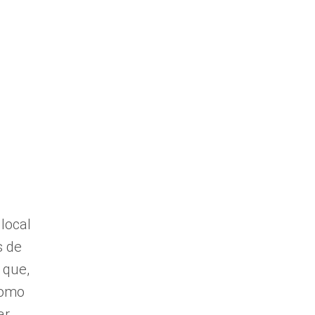
TREGAS AO DOMICÍLIO
CONTACTOS
local
s de
 que,
como
ar