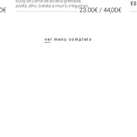
600g de carne de alcatra grelhada,
ES
azeite, alho, batata a murro e legumes.
00€
23.00€ / 44,00€
ver menu completo