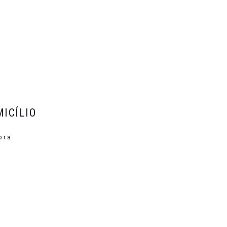
A
ICÍLIO
ora