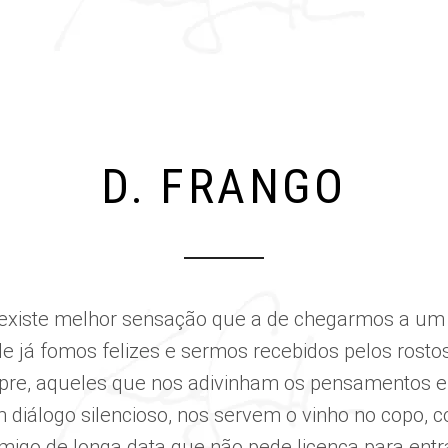
TAKE-AWAY
EN
D. FRANGO
existe melhor sensação que a de chegarmos a um 
e já fomos felizes e sermos recebidos pelos rosto
re, aqueles que nos adivinham os pensamentos e
 diálogo silencioso, nos servem o vinho no copo, 
migo de longa data que não pede licença para entr