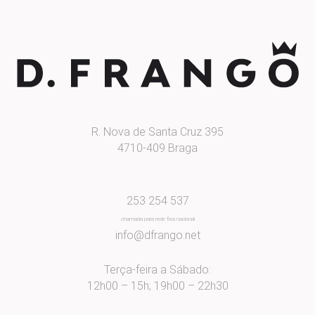
R. Nova de Santa Cruz 395
4710-409 Braga
253 254 537
chamada para rede fixa nacional
info@dfrango.net
Terça-feira a Sábado:
12h00 – 15h; 19h00 – 22h30