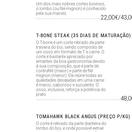
Um dos mais nobres cortes bovinos,
o lombo (ou filé-mignon) é conhecido
pela sua maciez.
22,00€/43,
T-BONE STEAK (35 DIAS DE MATURAÇÃO) 
O T-bone é um corte retirado da parte
traseira do boi, sendo composto de
um osso em formato de T e carne. O
corte é bastante apreciado por
amantes da boa gastronomia devido
à sua composição, que é parte de
contrafilé (maior) e parte de filé
mignon (menor). Ele reúne todas as
qualidades desejadas em uma carne:
é macio, saboroso e suculento. O
osso, inclusive, reforça a potência do
prato
48,
TOMAHAWK BLACK ANGUS (PREÇO P/KG)
O corte é retirado da parte dianteira do
lombo do boi, e onde possível extrair