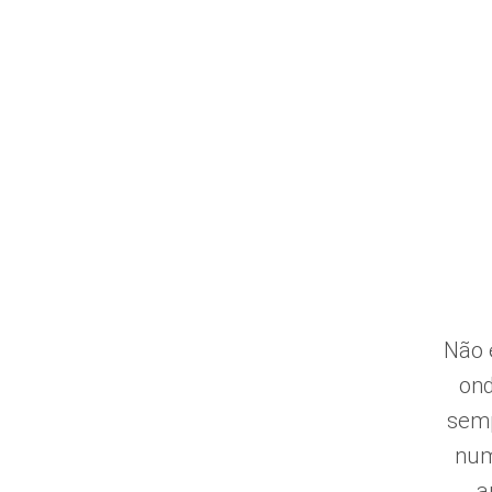
O RESTAURANTE
MENU
RESERVAR
Não 
ond
semp
num
a