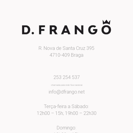
R. Nova de Santa Cruz 395
4710-409 Braga
253 254 537
chamada para rede fixa nacional
info@dfrango.net
Terça-feira a Sábado:
12h00 – 15h; 19h00 – 22h30
Domingo: