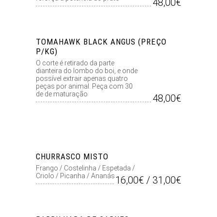
48,00€
TOMAHAWK BLACK ANGUS (PREÇO
P/KG)
O corte é retirado da parte
dianteira do lombo do boi, e onde
possível extrair apenas quatro
peças por animal. Peça com 30
de de maturação
48,00€
CHURRASCO MISTO
Frango / Costelinha / Espetada /
Criolo / Picanha / Ananás
16,00€ / 31,00€