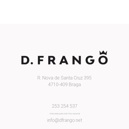
R. Nova de Santa Cruz 395
4710-409 Braga
253 254 537
chamada para rede fixa nacional
info@dfrango.net