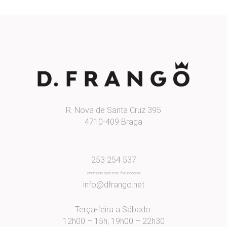
R. Nova de Santa Cruz 395
4710-409 Braga
253 254 537
chamada para rede fixa nacional
info@dfrango.net
Terça-feira a Sábado:
12h00 – 15h; 19h00 – 22h30