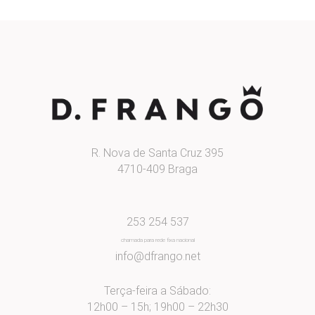
R. Nova de Santa Cruz 395
4710-409 Braga
253 254 537
chamada para rede fixa nacional
info@dfrango.net
Terça-feira a Sábado:
12h00 – 15h; 19h00 – 22h30