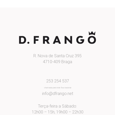
R. Nova de Santa Cruz 395
4710-409 Braga
253 254 537
chamada para rede fixa nacional
info@dfrango.net
Terça-feira a Sábado:
12h00 – 15h; 19h00 – 22h30