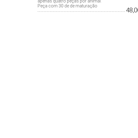
apenas quatro peças por animal.
Peça com 30 de de maturação
48,