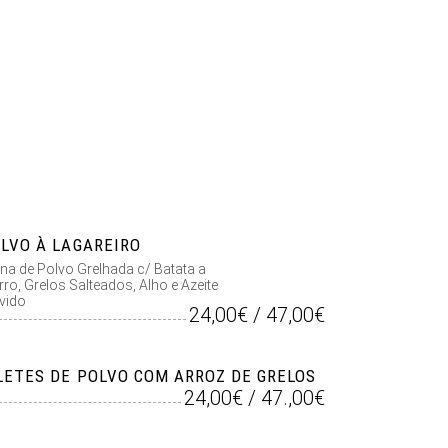
LVO À LAGAREIRO
na de Polvo Grelhada c/ Batata a
ro, Grelos Salteados, Alho e Azeite
vido
24,00€ / 47,00€
LETES DE POLVO COM ARROZ DE GRELOS
24,00€ / 47.,00€