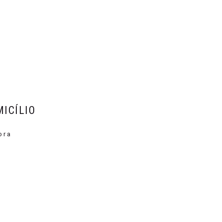
A
ICÍLIO
ora