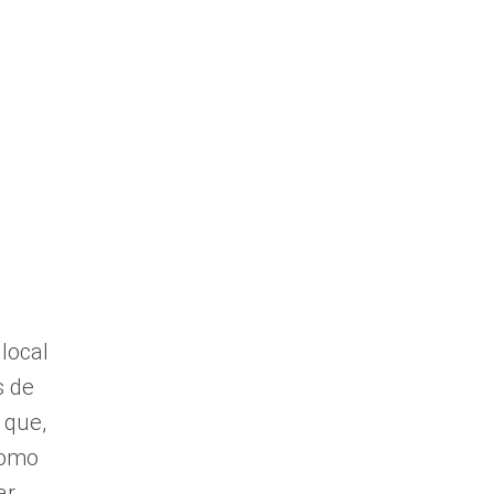
TREGAS AO DOMICÍLIO
CONTACTOS
local
s de
 que,
como
ar