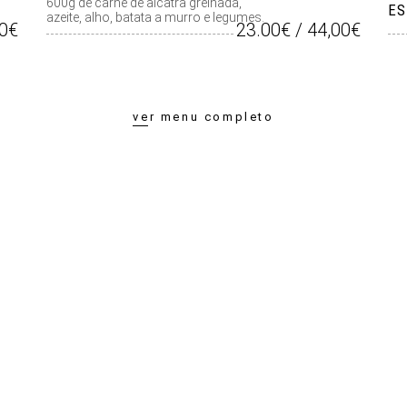
600g de carne de alcatra grelhada,
ES
azeite, alho, batata a murro e legumes.
00€
23.00€ / 44,00€
ver menu completo