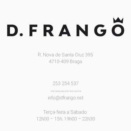
R. Nova de Santa Cruz 395
4710-409 Braga
253 254 537
chamada para rede fixa nacional
info@dfrango.net
Terça-feira a Sábado:
12h00 – 15h; 19h00 – 22h30