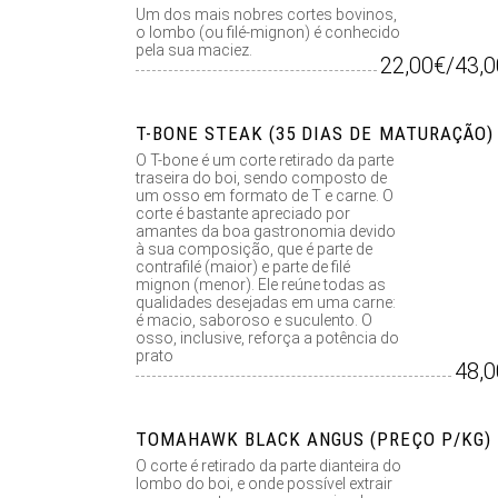
Um dos mais nobres cortes bovinos,
o lombo (ou filé-mignon) é conhecido
pela sua maciez.
22,00€/43,
T-BONE STEAK (35 DIAS DE MATURAÇÃO) 
O T-bone é um corte retirado da parte
traseira do boi, sendo composto de
um osso em formato de T e carne. O
corte é bastante apreciado por
amantes da boa gastronomia devido
à sua composição, que é parte de
contrafilé (maior) e parte de filé
mignon (menor). Ele reúne todas as
qualidades desejadas em uma carne:
é macio, saboroso e suculento. O
osso, inclusive, reforça a potência do
prato
48,
TOMAHAWK BLACK ANGUS (PREÇO P/KG)
O corte é retirado da parte dianteira do
lombo do boi, e onde possível extrair