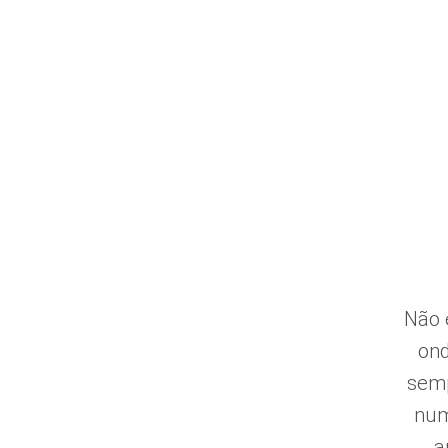
O RESTAURANTE
MENU
RESERVAR
Não 
ond
semp
num
a