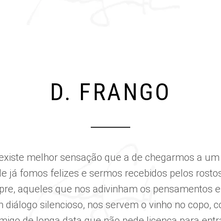
TAKE-AWAY
EN
D. FRANGO
existe melhor sensação que a de chegarmos a um 
e já fomos felizes e sermos recebidos pelos rosto
re, aqueles que nos adivinham os pensamentos e
 diálogo silencioso, nos servem o vinho no copo, 
migo de longa data que não pede licença para entr