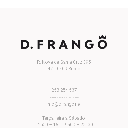
R. Nova de Santa Cruz 395
4710-409 Braga
253 254 537
chamada para rede fixa nacional
info@dfrango.net
Terça-feira a Sábado:
12h00 – 15h; 19h00 – 22h30