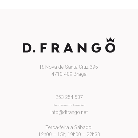
R. Nova de Santa Cruz 395
4710-409 Braga
253 254 537
chamada para rede fixa nacional
info@dfrango.net
Terça-feira a Sábado:
12h00 – 15h; 19h00 – 22h30