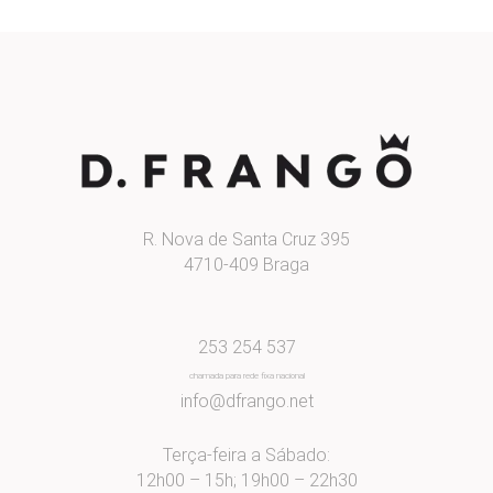
R. Nova de Santa Cruz 395
4710-409 Braga
253 254 537
chamada para rede fixa nacional
info@dfrango.net
Terça-feira a Sábado:
12h00 – 15h; 19h00 – 22h30