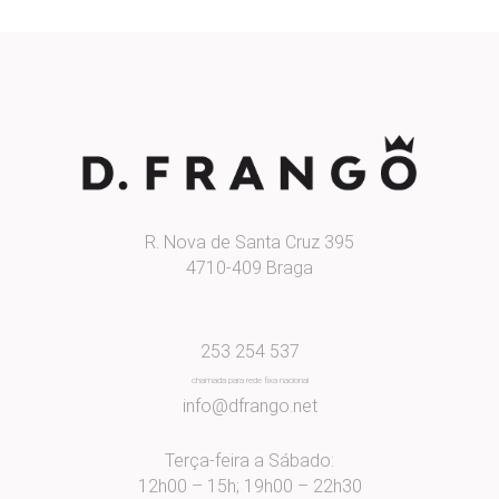
R. Nova de Santa Cruz 395
4710-409 Braga
253 254 537
chamada para rede fixa nacional
info@dfrango.net
Terça-feira a Sábado:
12h00 – 15h; 19h00 – 22h30