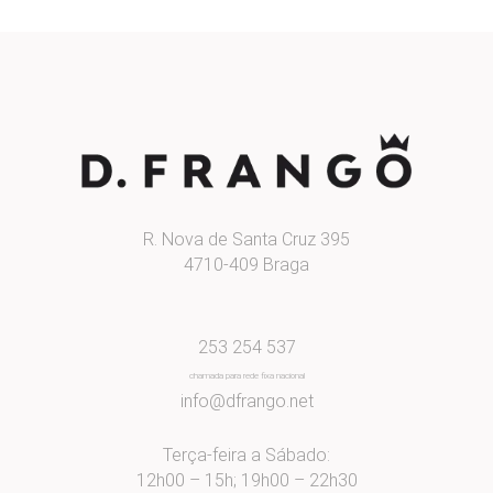
R. Nova de Santa Cruz 395
4710-409 Braga
253 254 537
chamada para rede fixa nacional
info@dfrango.net
Terça-feira a Sábado:
12h00 – 15h; 19h00 – 22h30